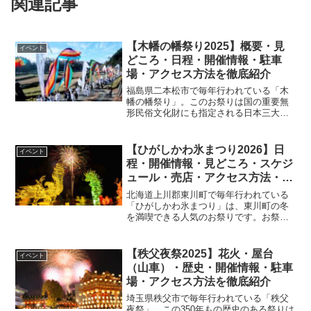
関連記事
【木幡の幡祭り2025】概要・見
イベント
どころ・日程・開催情報・駐車
場・アクセス方法を徹底紹介
福島県二本松市で毎年行われている「木
幡の幡祭り」。このお祭りは国の重要無
形民俗文化財にも指定される日本三大旗
祭りのひとつです。今回は「木幡の幡祭
り」の概要・見どころ・日程・開催情
報・駐車場・アクセス方法を紹介しま
【ひがしかわ氷まつり2026】日
イベント
す。
程・開催情報・見どころ・スケジ
ュール・売店・アクセス方法・駐
車場情報を紹介
北海道上川郡東川町で毎年行われている
「ひがしかわ氷まつり」は、東川町の冬
を満喫できる人気のお祭りです。お祭り
では、氷彫刻作品や一般参加による氷雪
像、さらに花火大会など、さまざまな人
気イベントが開催され、多くの人に親し
【秩父夜祭2025】花火・屋台
イベント
まれています。本記事では...
（山車）・歴史・開催情報・駐車
場・アクセス方法を徹底紹介
埼玉県秩父市で毎年行われている「秩父
夜祭」。この350年もの歴史のある祭りは