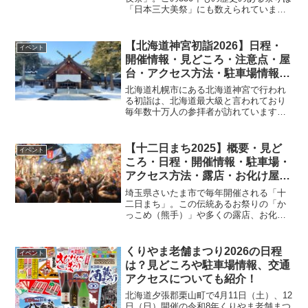
「日本三大美祭」にも数えられていま
す。今回は「秩父夜祭」の日程・開催情
報・歴史・花火情報・アクセス方法・駐
車場・臨時列車情報を詳しく紹介しま
【北海道神宮初詣2026】日程・
イベント
す。
開催情報・見どころ・注意点・屋
台・アクセス方法・駐車場情報を
紹介
北海道札幌市にある北海道神宮で行われ
る初詣は、北海道最大級と言われており
毎年数十万人の参拝者が訪れています。
本記事では、「北海道神宮初詣」の日
程・開催情報・見どころ・注意点・屋
台・アクセス方法・駐車場情報を詳しく
【十二日まち2025】概要・見ど
イベント
紹介します。
ころ・日程・開催情報・駐車場・
アクセス方法・露店・お化け屋敷
を紹介
埼玉県さいたま市で毎年開催される「十
二日まち」。この伝統あるお祭りの「か
っこめ（熊手）」や多くの露店、お化け
屋敷などは埼玉の冬の風物詩となってい
ます。今回は「十二日まち」の概要・日
程・開催情報・見どころ・アクセス方
くりやま老舗まつり2026の日程
イベント
法・駐車場・露店・お化け屋...
は？見どころや駐車場情報、交通
アクセスについても紹介！
北海道夕張郡栗山町で4月11日（土）、12
日（日）開催の令和8年くりやま老舗まつ