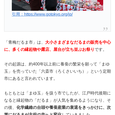
引用：https://www.gotokyo.org/jp/
「青梅だるま市」は、
大小さまざまなだるまの販売を中心
に、多くの縁起物や露店、屋台が立ち並ぶお祭り
です。
その起源は、約400年以上前に養蚕の繁栄を願って「まゆ
玉」を売っていた「六斎市（ろくさいいち）」という定期
市にあると言われています。
もともとは「まゆ玉」を扱う市でしたが、江戸時代後期に
なると縁起物の「だるま」が人気を集めるようになり、そ
の後、
化学繊維の台頭や養蚕産業の衰退をきっかけに、次
第にだるまが主役の市へと変化
していきました。