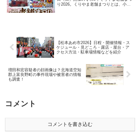
り2026。くりやま老舗まつりとは、小林
酒造による「北の錦酒蔵まつり」、谷田
製菓による「きびだんごまつり」、実行
委員会で組織する「ふるさと田舎まつ
り」の3つの祭...
【松本あめ市2026】日程・開催情報・ス
ケジュール・見どころ・露店・屋台・ア
クセス方法・駐車場情報などを紹介
増田和宏容疑者の顔画像は？北海道空知
郡上富良野町の事件現場や被害者の情報
も調査！
コメント
コメントを書き込む