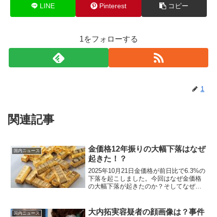
LINE
Pinterest
コピー
1をフォローする
1
関連記事
金価格12年振りの大幅下落はなぜ
国内ニュース
起きた！？
2025年10月21日金価格が前日比で6.3%の
下落を起こしました。今回はなぜ金価格
の大幅下落が起きたのか？そしてなぜ金
の価格が現在に至るまでここまでの人気
を得てきたのか？と言う点をまとめまし
た。
大内拓実容疑者の顔画像は？事件
国内ニュース