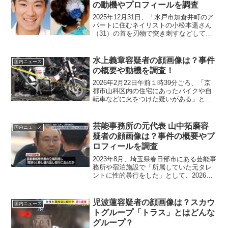
の動機やプロフィールを調査
2025年12月31日、「水戸市加倉井町のア
パートに住むネイリストの小松本遥さん
（31）の首を刃物で突き刺すなどして殺
害した疑いがある」として、1月21日に
「大内拓実容疑者（28）」が逮捕（起
訴）されました。今回は事件の概要から
水上義章容疑者の顔画像は？事件
国内ニュース
経緯、大内拓...
の概要や動機を調査！
2026年2月22日午前１時39分ごろ、「京
都市山科区内の住宅にあったバイクや自
転車などに火をつけた疑いがある」とし
て、2月22日に「水上義章容疑者（27）・
年齢」が逮捕（起訴）されました。今回
は事件の概要から経緯、水上義章容疑者
芸能事務所の元代表 山中拓磨容
国内ニュース
の顔画像や...
疑者の顔画像は？事件の概要やプ
ロフィールを調査
2023年8月、埼玉県春日部市にある芸能事
務所や宿泊施設で「所属していた元タレ
ントに性的暴行をした」として、2026年1
月16日に芸能事務所の元代表の「山中拓
磨容疑者（39）」が逮捕（起訴）されま
した。今回は事件の概要から経緯、山中
児波蓮容疑者の顔画像は？スカウ
国内ニュース
拓磨容疑...
トグループ「トラス」とはどんな
グループ？