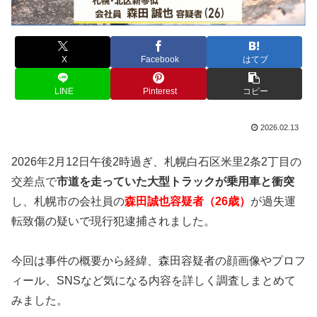
X
Facebook
はてブ
LINE
Pinterest
コピー
2026.02.13
2026年2月12日午後2時過ぎ、札幌白石区米里2条2丁目の
交差点で
市道を走っていた大型トラックが乗用車と衝突
し、札幌市の会社員の
森田誠也容疑者（26歳）
が過失運
転致傷の疑いで現行犯逮捕されました。
今回は事件の概要から経緯、森田容疑者の顔画像やプロフ
ィール、SNSなど気になる内容を詳しく調査しまとめて
みました。