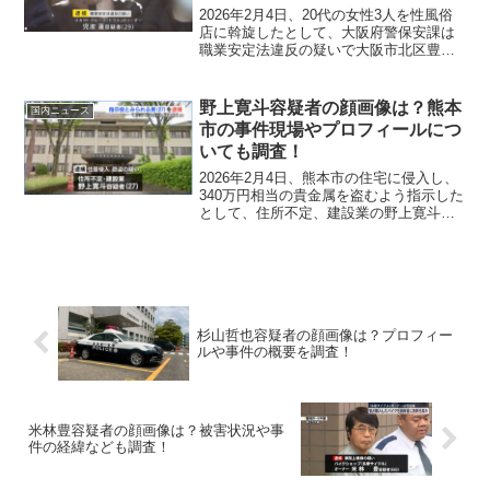
2026年2月4日、20代の女性3人を性風俗
店に斡旋したとして、大阪府警保安課は
職業安定法違反の疑いで大阪市北区豊崎
の職業不詳の児波（こなみ）蓮容疑者
（29）ら男4人を逮捕しました。今回は事
件の概要から経緯、児波容疑者の顔画像
野上寛斗容疑者の顔画像は？熊本
国内ニュース
やプロフィール...
市の事件現場やプロフィールにつ
いても調査！
2026年2月4日、熊本市の住宅に侵入し、
340万円相当の貴金属を盗むよう指示した
として、住所不定、建設業の野上寛斗容
疑者（27）が住居侵入と窃盗の疑いで逮
捕されました。今回は事件の概要から経
緯、野上容疑者の顔画像やプロフィー
ル、SNSなど...
杉山哲也容疑者の顔画像は？プロフィー
ルや事件の概要を調査！
米林豊容疑者の顔画像は？被害状況や事
件の経緯なども調査！