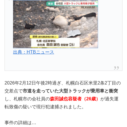
出典：HTBニュース
2026年2月12日午後2時過ぎ、札幌白石区米里2条2丁目の
交差点で
市道を走っていた大型トラックが乗用車と衝突
し、札幌市の会社員の
森田誠也容疑者（26歳）
が過失運
転致傷の疑いで現行犯逮捕されました。
事件の詳細は…