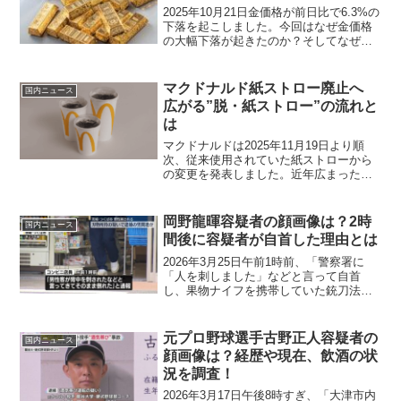
2025年10月21日金価格が前日比で6.3%の
下落を起こしました。今回はなぜ金価格
の大幅下落が起きたのか？そしてなぜ金
の価格が現在に至るまでここまでの人気
を得てきたのか？と言う点をまとめまし
た。
マクドナルド紙ストロー廃止へ
国内ニュース
広がる”脱・紙ストロー”の流れと
は
マクドナルドは2025年11月19日より順
次、従来使用されていた紙ストローから
の変更を発表しました。近年広まった紙
ストローですが、今年に入り廃止を決定
する企業が増えています。今回はこのマ
クドナルドの変更内容や紙ストローの廃
岡野龍暉容疑者の顔画像は？2時
国内ニュース
止が増えている理由...
間後に容疑者が自首した理由とは
2026年3月25日午前1時前、「警察署に
「人を刺しました」などと言って自首
し、果物ナイフを携帯していた銃刀法違
反の疑いがある」として、3月25日に「岡
野龍暉容疑者（23）」が逮捕（起訴）さ
れました。今回は事件の概要から経緯、
元プロ野球選手古野正人容疑者の
国内ニュース
岡野龍暉容疑者...
顔画像は？経歴や現在、飲酒の状
況を調査！
2026年3月17日午後8時すぎ、「大津市内