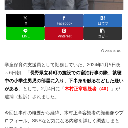
X
Facebook
はてブ
LINE
Pinterest
コピー
2026.02.04
学童保育の支援員として勤務していた、2024年1月5日夜
～6日朝、「
長野県立科町の施設での宿泊行事の際、就寝
中の小学生男児の部屋に入り、下半身を触るなどした疑い
がある
」として、2月4日に「
木村正章容疑者（40）
」が
逮捕（起訴）されました。
今回は事件の概要から経緯、木村正章容疑者の顔画像やプ
ロフィール、SNSなど気になる内容を詳しく調査しまと