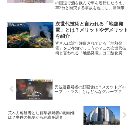
の国道で酒を飲んで車を運転したうえ、
車2台と衝突する事故を起こし、酒気帯び
運転の疑いがある」として、3月17日に元
プロ野球のヤクルトスワローズの投手の
「古野正人容疑者（39）」が逮捕（起
次世代技術と言われる「地熱発
国内ニュース
訴）されま...
電」とは？メリットやデメリット
を紹介
皆さんは近年注目されている「地熱発
電」をご存知でしょうか？この次世代技
術と言われる「地熱発電」は二酸化炭素
を出さずに安定した発電ができるのが特
徴です。今回は「地熱発電」のメリット
やデメリット、またその他の現在の日本
の発電方法についてまとめま...
児波蓮容疑者の顔画像は？スカウトグル
ープ「トラス」とはどんなグループ？
荒木力容疑者と辻智草容疑者の顔画像
は？事件の概要から経緯を調査！