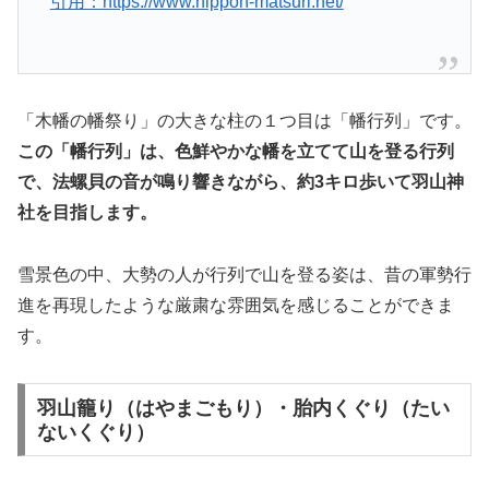
引用：https://www.nippon-matsuri.net/
「木幡の幡祭り」の大きな柱の１つ目は「幡行列」です。
この「幡行列」は、色鮮やかな幡を立てて山を登る行列
で、法螺貝の音が鳴り響きながら、約3キロ歩いて羽山神
社を目指します。
雪景色の中、大勢の人が行列で山を登る姿は、昔の軍勢行
進を再現したような厳粛な雰囲気を感じることができま
す。
羽山籠り（はやまごもり）・胎内くぐり（たい
ないくぐり）