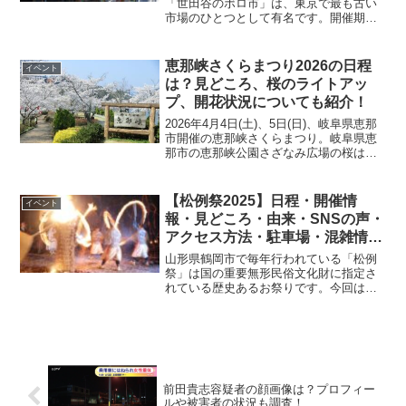
「世田谷のボロ市」は、東京で最も古い
市場のひとつとして有名です。開催期間
は合計で4日間行われますが、1日に約20
万人の人が訪れるほどの大規模なイベン
トとなっています。本記事では、「世田
恵那峡さくらまつり2026の日程
イベント
谷のボロ市」の日程・開...
は？見どころ、桜のライトアッ
プ、開花状況についても紹介！
2026年4月4日(土)、5日(日)、岐阜県恵那
市開催の恵那峡さくらまつり。岐阜県恵
那市の恵那峡公園さざなみ広場の桜は、
かなり有名であり、昔から桜の名所と言
われております。さくらまつりの概要、
見どころ、桜の開花状況、歴史、駐車場
【松例祭2025】日程・開催情
イベント
情報、交通ア...
報・見どころ・由来・SNSの声・
アクセス方法・駐車場・混雑情報
を紹介
山形県鶴岡市で毎年行われている「松例
祭」は国の重要無形民俗文化財に指定さ
れている歴史あるお祭りです。今回は
「松例祭」の日程・開催情報・見どこ
ろ・由来・SNSの声・アクセス方法・駐
車場・混雑情報を詳しく紹介します。
前田貴志容疑者の顔画像は？プロフィー
ルや被害者の状況も調査！