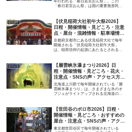
年行われる「春日若宮おん祭」。この
「春日若宮おん祭」は国の重要無形民俗
文化財にも指定されるほどの伝統あるお
祭りです。今回は「春日若宮おん祭」の
概要・見どころ・歴史・日程・開催情
【伏見稲荷大社初午大祭2026】
イベント
報・駐車場・アクセス方法など...
日程・開催情報・見どころ・注意
点・屋台・混雑情報・駐車場情報
を紹介
京都府京都市にある伏見稲荷大社で毎年
開催される「伏見稲荷大社初午大祭」
は、稲荷信仰の起源にあたるとされる、
同社でも特に重要な祭典です。五穀豊穣
や商売繁盛、家内安全などを祈願するお
祭りとして知られ、毎年全国各地から多
【層雲峡氷瀑まつり2026】日
イベント
くの参拝者が訪れています。...
程・開催情報・見どころ・花火・
注意点・SNSの声・アクセス方
法・駐車場情報を紹介
北海道上川郡で毎年開催されている「層
雲峡氷瀑まつり」は、さまざまな氷のオ
ブジェがライトアップされる北海道の冬
の風物詩です。本記事では、「層雲峡氷
瀑まつり」の日程・開催情報・見どこ
ろ・花火・注意点・SNSの声・アクセス
【世田谷のボロ市2026】日程・
イベント
方法・駐車場情報を詳しく...
開催情報・見どころ・おすすめの
屋台・注意点・SNSの声・アクセ
ス方法・駐車場情報を紹介
東京都世田谷区で毎年開催されている