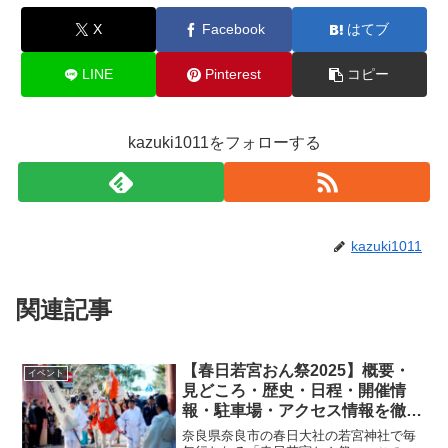
X
Facebook
はてブ
LINE
Pinterest
コピー
kazuki1011をフォローする
kazuki1011
関連記事
【春日若宮おん祭2025】概要・
イベント
見どころ・歴史・日程・開催情
報・駐車場・アクセス情報を徹底
紹介
奈良県奈良市の春日大社の若宮神社で毎