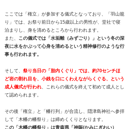
ここでは「権立」が参加する儀式となっており、「羽山籠
り」では、お祭り前日から15歳以上の男性が、堂社で寝
泊まりし、身を清めるところから行われます。
また、
この儀式では「水垢離（みずごり）」という冬の深
夜に水をかぶって心身を清めるという精神修行のような行
事も行われます。
そして、
祭り当日の「胎内くぐり」では、約70センチほ
ど岩の割れ目を、小銭を口にくわえながらくぐる、という
成人儀式が行われ
、これらの儀式を終えて初めて成人とし
て認められます。
その後「権立」と「幡行列」が合流し、隠津島神社へ参拝
して「木幡の幡祭り」は締めくくりとなります。
この「木幡の幡祭り」は青森県「神賑(かみにぎわい）