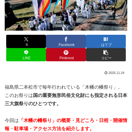
X
Facebook
はてブ
LINE
Pinterest
コピー
2025.11.24
福島県二本松市で毎年行われている「木幡の幡祭り」。
このお祭りは
国の重要無形民俗文化財にも指定される日本
三大旗祭りのひとつです。
今回は
「木幡の幡祭り」の概要・見どころ・日程・開催情
報・駐車場・アクセス方法を紹介します。